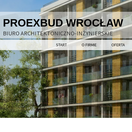
PROEXBUD WROCŁAW
BIURO ARCHITEKTONICZNO-INŻYNIERSKIE
START
O FIRMIE
OFERTA